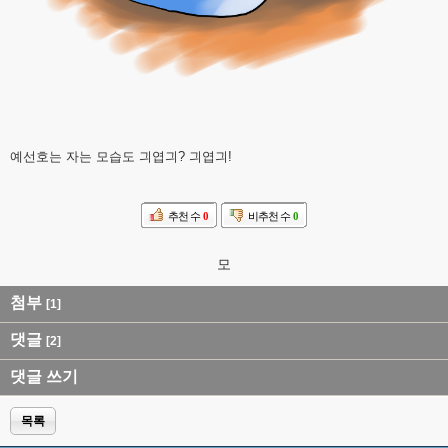
예선호는 자는 모습도 긔엽긔? 긔엽긔!
추천 수
0
비추천 수
0
모
첨부
[1]
댓글
[2]
댓글 쓰기
목록