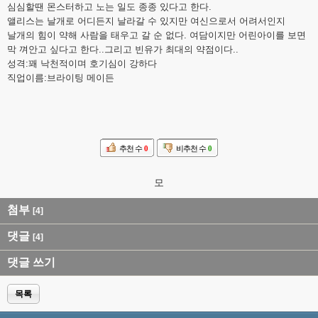
심심할땐 몬스터하고 노는 일도 종종 있다고 한다.
앨리스는 날개로 어디든지 날라갈 수 있지만 여신으로서 어려서인지
날개의 힘이 약해 사람을 태우고 갈 순 없다. 여담이지만 어린아이를 보면
막 껴안고 싶다고 한다..그리고 빈유가 최대의 약점이다..
성격:꽤 낙천적이며 호기심이 강하다
직업이름:브라이팅 메이든
추천 수
0
비추천 수
0
모
첨부
[4]
댓글
[4]
댓글 쓰기
목록