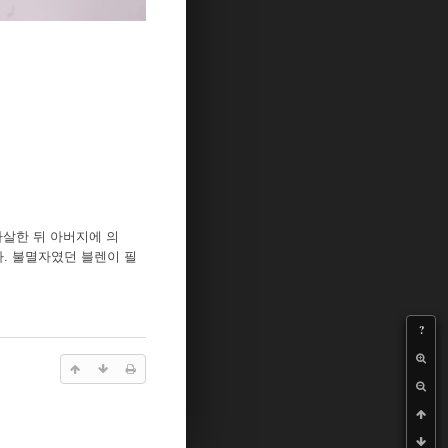
자살한 뒤 아버지에 의
. 불멸자였던 블렌이 필
?