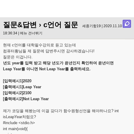
질문&답변
› c언어 질문
세종기항19 | 2020.11.10
18:36:34 |
메뉴 건너뛰기
현재 c언어를 대학필수강의로 듣고 있는데
컴퓨터황님들 제 질문에 답변주시면 감사하겠습니다!
질문은 이겁니다.
년도 year를 입력 받고 해당 년도가 윤년인지 확인하여 윤년이면
Leap Year를 아니면 Not Leap Year를 출력하세요.
[입력예시1]2020
[출력예시1]Leap Year
[입력예시2]2100
[출력예시2]Not Leap Year
제가 코딩을 해봤는데 이걸 갖다가 함수원형선언을 해야하나요? int
isLeapYear처럼요?
#include <stdio.h>
int main(void){