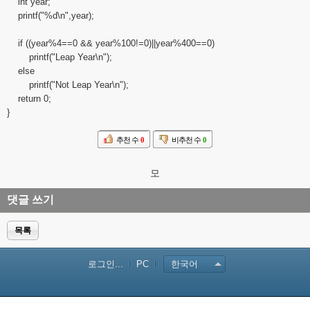
int year;
printf("%d\n",year);
if ((year%4==0 && year%100!=0)||year%400==0)
printf("Leap Year\n");
else
printf("Not Leap Year\n");
return 0;
}
추천 수
0
비추천 수
0
모
댓글 쓰기
목록
로그인...
PC
한국어