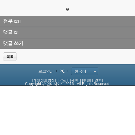
모
첨부
[13]
댓글
[1]
댓글 쓰기
목록
로그인...
PC
한국어
[개인정보방침]
|
[약관]
|
[제휴]
|
[후원]
|
[연혁]
Copyright ⓒ 인디사이드 2016 - All Rights Reserved.