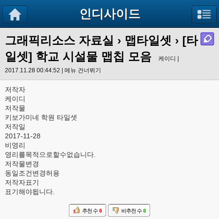
인디사이드
그래픽리소스 자료실
›
맵타일셋
› [타
일셋] 학교 시설물 맵칩 모음
케이디 |
2017.11.28 00:44:52 |
메뉴 건너뛰기
저작자
케이디
저작물
키보가미네 학원 타일셋
저작일
2017-11-28
비영리
영리를목적으로할수없습니다.
저작물변경
동일조건변경허용
저작자표기
표기해야됩니다.
추천 수
0
비추천 수
0