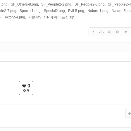
7.png
,
SF_Others-8.png
,
SF_People2-2.png
,
SF_People2-3.png
,
SF_People2-4
le2-7.png
,
Special1.png
,
Special2.png
,
Evil-5.png
,
Nature-1.png
,
Nature-5.pn
SF_Actor2-4.png
,
기본 MV RTP 캐릭터 표정.zip
?
가
0
추천