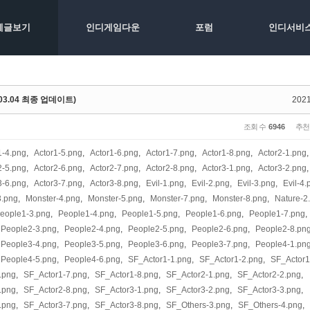
체글보기
인디게임다운
포럼
인디서비
.03.04 최종 업데이트)
2021
조회 수
6946
추천
1-4.png
,
Actor1-5.png
,
Actor1-6.png
,
Actor1-7.png
,
Actor1-8.png
,
Actor2-1.png
,
2-5.png
,
Actor2-6.png
,
Actor2-7.png
,
Actor2-8.png
,
Actor3-1.png
,
Actor3-2.png
,
3-6.png
,
Actor3-7.png
,
Actor3-8.png
,
Evil-1.png
,
Evil-2.png
,
Evil-3.png
,
Evil-4.
3.png
,
Monster-4.png
,
Monster-5.png
,
Monster-7.png
,
Monster-8.png
,
Nature-2
eople1-3.png
,
People1-4.png
,
People1-5.png
,
People1-6.png
,
People1-7.png
,
People2-3.png
,
People2-4.png
,
People2-5.png
,
People2-6.png
,
People2-8.pn
People3-4.png
,
People3-5.png
,
People3-6.png
,
People3-7.png
,
People4-1.pn
People4-5.png
,
People4-6.png
,
SF_Actor1-1.png
,
SF_Actor1-2.png
,
SF_Actor1
.png
,
SF_Actor1-7.png
,
SF_Actor1-8.png
,
SF_Actor2-1.png
,
SF_Actor2-2.png
,
.png
,
SF_Actor2-8.png
,
SF_Actor3-1.png
,
SF_Actor3-2.png
,
SF_Actor3-3.png
,
.png
,
SF_Actor3-7.png
,
SF_Actor3-8.png
,
SF_Others-3.png
,
SF_Others-4.png
,