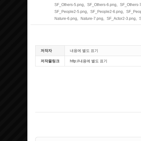
SF_Others-5.png
,
SF_Others-6.png
,
SF_Others-
SF_People2-5.png
,
SF_People2-6.png
,
SF_Peop
Nature-6.png
,
Nature-7.png
,
SF_Actor2-3.png
,
저작자
내용에 별도 표기
저작물링크
http://내용에 별도 표기