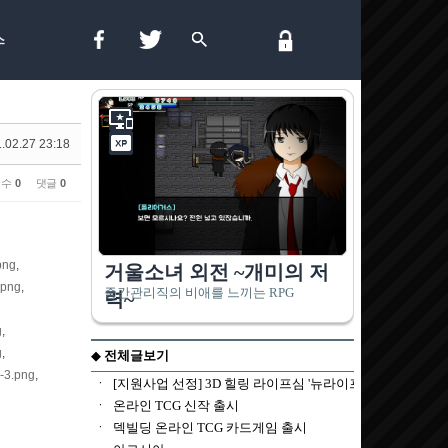
스
.02.27 23:18
 수
0
댓글
0
png
,
.png
,
g
,
g
,
-3.png
,