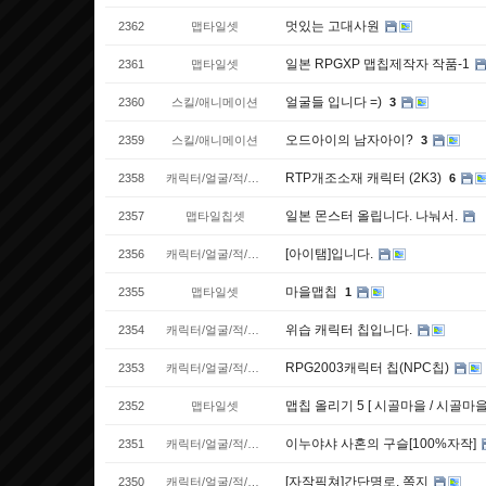
멋있는 고대사원
2362
맵타일셋
일본 RPGXP 맵칩제작자 작품-1
2361
맵타일셋
얼굴들 입니다 =)
2360
스킬/애니메이션
3
오드아이의 남자아이?
2359
스킬/애니메이션
3
RTP개조소재 캐릭터 (2K3)
2358
캐릭터/얼굴/적/이동수단
6
일본 몬스터 올립니다. 나눠서.
2357
맵타일칩셋
[아이탬]입니다.
2356
캐릭터/얼굴/적/이동수단
마을맵칩
2355
맵타일셋
1
위습 캐릭터 칩입니다.
2354
캐릭터/얼굴/적/이동수단
RPG2003캐릭터 칩(NPC칩)
2353
캐릭터/얼굴/적/이동수단
맵칩 올리기 5 [ 시골마을 / 시골마을
2352
맵타일셋
이누야샤 사혼의 구슬[100%자작]
2351
캐릭터/얼굴/적/이동수단
[자작픽쳐]간단명로, 쪽지
2350
캐릭터/얼굴/적/이동수단