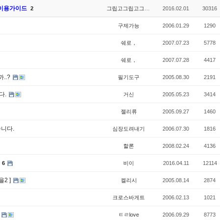
 이용가이드
2
그립고그립고그립다
2016.02.01
30316
구제가능
2006.01.29
1290
쉐로，
2007.07.23
5778
쉐로，
2007.07.28
4417
..?
필기도구
2005.08.30
2191
다.
거신
2005.05.23
3414
젤리류
2005.09.27
1460
니다.
심장도려내기
2006.07.30
1816
할론
2008.02.24
4136
6
비이
2016.04.11
12114
을2 ]
켈리시
2005.08.14
2874
크로스바게트
2006.02.13
1021
ㅌㄹlove
2006.09.29
8773