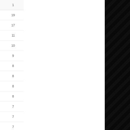
1
19
17
11
10
9
8
8
8
8
7
7
7