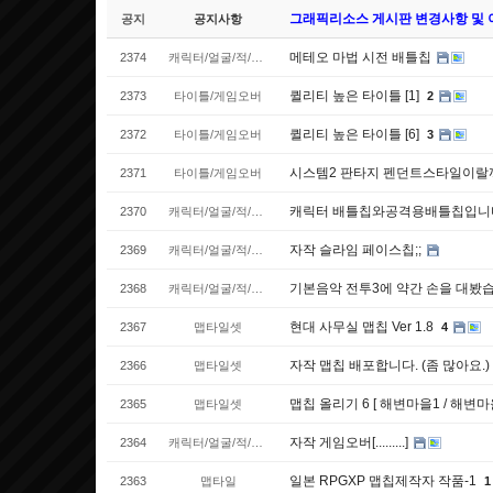
그래픽리소스 게시판 변경사항 및
공지
공지사항
메테오 마법 시전 배틀칩
2374
캐릭터/얼굴/적/이동수단
퀼리티 높은 타이틀 [1]
2373
타이틀/게임오버
2
퀼리티 높은 타이틀 [6]
2372
타이틀/게임오버
3
시스템2 판타지 펜던트스타일이랄까
2371
타이틀/게임오버
캐릭터 배틀칩와공격용배틀칩입니
2370
캐릭터/얼굴/적/이동수단
자작 슬라임 페이스칩;;
2369
캐릭터/얼굴/적/이동수단
기본음악 전투3에 약간 손을 대봤습
2368
캐릭터/얼굴/적/이동수단
현대 사무실 맵칩 Ver 1.8
2367
맵타일셋
4
자작 맵칩 배포합니다. (좀 많아요.)
2366
맵타일셋
맵칩 올리기 6 [ 해변마을1 / 해변마
2365
맵타일셋
자작 게임오버[.........]
2364
캐릭터/얼굴/적/이동수단
일본 RPGXP 맵칩제작자 작품-1
2363
맵타일
1