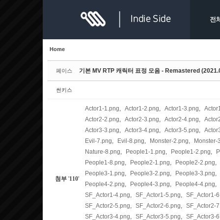
Sketchbook5, 스케치북5
Sketchbook5, 스케치북5
전
Home
기본 MV RTP 캐릭터 표정 모음 - Remastered (2021
페이스
Sketchbook5, 스케치북5
Sketchbook5, 스케치북5
썬키스
Actor1-1.png
,
Actor1-2.png
,
Actor1-3.png
,
Actor
Actor2-2.png
,
Actor2-3.png
,
Actor2-4.png
,
Actor
Actor3-3.png
,
Actor3-4.png
,
Actor3-5.png
,
Actor
Evil-7.png
,
Evil-8.png
,
Monster-2.png
,
Monster-
Nature-8.png
,
People1-1.png
,
People1-2.png
,
P
People1-8.png
,
People2-1.png
,
People2-2.png
,
People3-1.png
,
People3-2.png
,
People3-3.png
,
첨부
'
110
'
People4-2.png
,
People4-3.png
,
People4-4.png
,
SF_Actor1-4.png
,
SF_Actor1-5.png
,
SF_Actor1-6
SF_Actor2-5.png
,
SF_Actor2-6.png
,
SF_Actor2-7
SF_Actor3-4.png
,
SF_Actor3-5.png
,
SF_Actor3-6