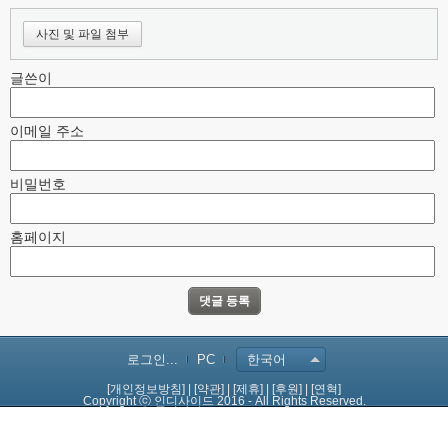
사진 및 파일 첨부
글쓴이
이메일 주소
비밀번호
홈페이지
로그인...
PC
한국어
[개인정보방침]
|
[약관]
|
[제휴]
|
[후원]
|
[연혁]
Copyright ⓒ 인디사이드 2016 - All Rights Reserved.