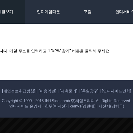
체글보기
인디게임다운
포럼
인디서비
. 메일 주소를 입력하고 "ID/PW 찾기" 버튼을 클릭해 주세요.
[개인정보취급방침]
|
[이용약관]
|
[제휴문의]
|
[후원창구]
|
[인디사이드연혁]
Copyright © 1999 - 2016 INdiSide.com/(주)씨엘쓰리디 All Rights Reserved.
인디사이드 운영자 : 천무(이지선) | kernys(김원배) | 사신지(김병국)