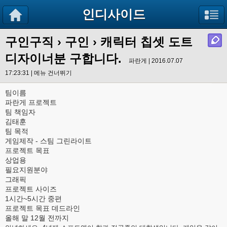
인디사이드
구인구직
›
구인
› 캐릭터 칩셋 도트
디자이너분 구합니다.
파란게 | 2016.07.07
17:23:31 |
메뉴 건너뛰기
팀이름
파란게 프로젝트
팀 책임자
김태훈
팀 목적
게임제작 - 스팀 그린라이트
프로젝트 목표
상업용
필요지원분야
그래픽
프로젝트 사이즈
1시간~5시간 중편
프로젝트 목표 데드라인
올해 말 12월 전까지