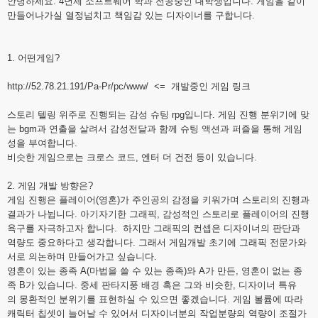
안녕하세요. 4년제 소프트웨어 학과 전공중인 대학생입니다. 게임을 같이
만들어나가실 열정넘치고 책임감 있는 디자이너를 구합니다.
1. 어떤게임?
http://52.78.21.191/Pa-Pr/pc/www/
<= 개발중인 게임 링크
스토리 텔링 위주로 진행되는 감성 슈팅 rpg입니다. 게임 진행 분위기에 맞
는 bgm과 연출을 살려서 감성전달과 함께 슈팅 액션과 퍼즐을 통해 게임
성을 부여합니다.
비슷한 게임으로는 크로스 코드, 엔터 더 건전 등이 있습니다.
2. 게임 개발 방향은?
게임 진행은 플레이어(영혼)가 주인공의 감정을 키워가며 스토리의 진행과
결과가 나뉩니다. 아기자기한 그래픽, 감성적인 스토리로 플레이어의 진행
욕구를 자극하고자 합니다. 하지만 그래픽의 컨셉은 디자이너의 판단과
역량도 중요하다고 생각합니다. 그래서 게임개발 초기에 그래픽 전문가와
서로 의논하며 만들어가고 싶습니다.
영혼이 있는 종족 A(마법을 쓸 수 있는 종족)와 A가 만든, 영혼이 없는 종
족 B가 있습니다. 중세 판타지풍 배경 혹은 그와 비슷한, 디자이너 특유
의 몽환적인 분위기를 표현하실 수 있으면 좋겠습니다. 게임 볼륨에 따라
캐릭터 칩셋이 늘어날 수 있어서 디자이너분의 작업분량의 역량이 조절가