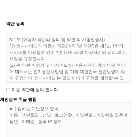
약관 동의
제1조 (이용자 약관의 정의 및 약관 외 사항발생시)
(1) 인디사이드의 이용자 약관(이하 '본 약관')은 제2조 1항의
서비스를 이용함에 있어 '인디사이드'와 이용자간의 권리,의무,
책임을 규정합니다.
(2) 본 약관 이외의 '인디사이드'와 이용자간의 권리,의무,책임
에 대해서는 전기통신사업법 및 기타 대한민국 관련법령에 의
해 규정되며 '인디사이드'는 필요에 따라 규정을 개정할 수 있
으며 이용자는 '인디사이드'가 개정한 약관에 동의하지 않으실
이용 약관에 동의 합니다.
수 있습니다. 동의하지 안으실경우 제10조 3항에 의거 조치할
수 있습니다
개인정보 취급 방침
■ 수집하는 개인정보 항목
제2조 (인디사이드 이용자의 정의)
이름 , 생년월일 , 성별 , 로그인ID , 비밀번호 , 비밀번호 질문과
(1) '인디사이드'는 각종 서비스(이하 '서비스')를 '인디사이
답변 , 이메일 , 접속 IP 정보
드'에 정상적으로 가입을한 회원(이하 '이용자')들에게 제공합
니다.
(2) 이용자는 '인디사이드'에서 제공하는 서비스의 약관에 동의