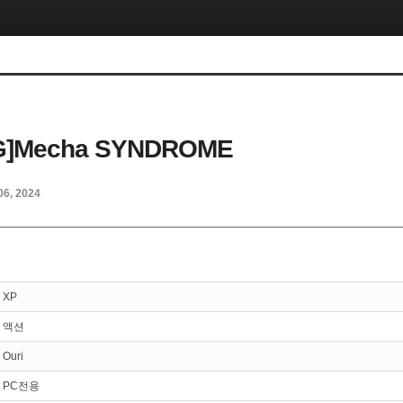
G]Mecha SYNDROME
06, 2024
XP
액션
Ouri
PC전용