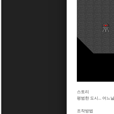
스토리
평범한 도시... 어
조작방법