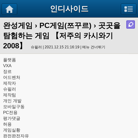
인디사이드
완성게임
›
PC게임(쯔꾸르)
› 곳곳을
탐험하는 게임 【저주의 카시와기
2008】
슈필러 | 2021.12.15 21:16:19 |
메뉴 건너뛰기
플랫폼
VXA
장르
어드벤처
제작자
슈필러
제작팀
개인 개발
모바일구동
PC전용
평가댓글
허용
게임실황
완전완전자유