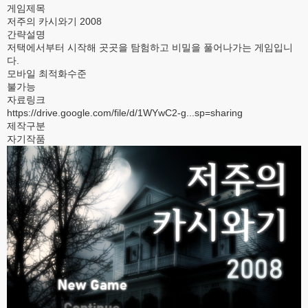
게임제목
저주의 카시와기 2008
간략설명
저택에서부터 시작해 곳곳을 탐험하고 비밀을 풀어나가는 게임입니
다.
모바일 최적화수준
불가능
자료링크
https://drive.google.com/file/d/1WYwC2-g...sp=sharing
제작구분
자기작품