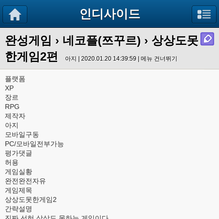
인디사이드
완성게임
›
네코플(쯔꾸르)
› 상상도못
한게임2편
아지 | 2020.01.20 14:39:59 |
메뉴 건너뛰기
플랫폼
XP
장르
RPG
제작자
아지
모바일구동
PC/모바일전부가능
평가댓글
허용
게임실황
완전완전자유
게임제목
상상도못한게임2
간략설명
진짜 선혀 상상도 못하는 게임이다