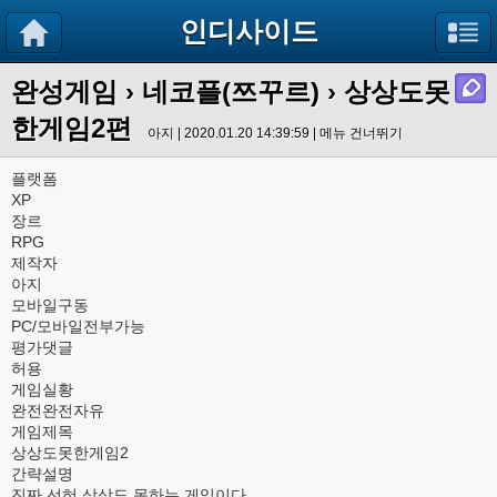
인디사이드
완성게임
›
네코플(쯔꾸르)
› 상상도못
한게임2편
아지 | 2020.01.20 14:39:59 |
메뉴 건너뛰기
플랫폼
XP
장르
RPG
제작자
아지
모바일구동
PC/모바일전부가능
평가댓글
허용
게임실황
완전완전자유
게임제목
상상도못한게임2
간략설명
진짜 선혀 상상도 못하는 게임이다