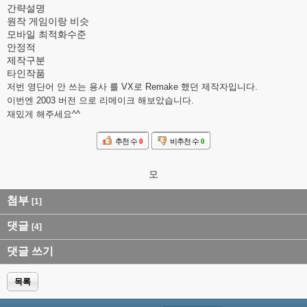
간략설명
원작 게임이랑 비슷
모바일 최적화수준
안정적
제작구분
타인작품
저번 영단어 안 쓰는 용사 를 VX로 Remake 했던 제작자입니다.
이번엔 2003 버전 으로 리메이크 해보았습니다.
재밌게 해주세요^^
추천 수
0
비추천 수
0
모
첨부
[1]
댓글
[4]
댓글 쓰기
목록