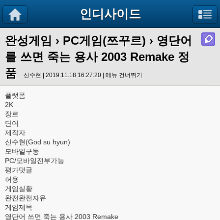
인디사이드
완성게임
›
PC게임(쯔꾸르)
› 영단어
를 쓰면 죽는 용사 2003 Remake 정
품
신수현 | 2019.11.18 16:27:20 |
메뉴 건너뛰기
플랫폼
2K
장르
단어
제작자
신수현(God su hyun)
모바일구동
PC/모바일전부가능
평가댓글
허용
게임실황
완전완전자유
게임제목
영단어 쓰면 죽는 용사 2003 Remake