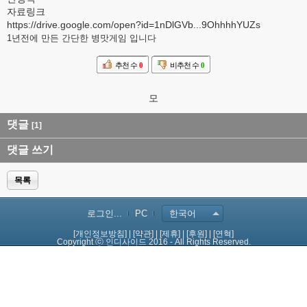
자료링크
https://drive.google.com/open?id=1nDlGVb...9OhhhhYUZs
1년전에 만든 간단한 병맛게임 입니다
추천 수
0
비추천 수
0
모
댓글
[1]
댓글 쓰기
목록
로그인...
PC
한국어
[개인정보방침]
|
[약관]
|
[제휴]
|
[후원]
|
[연혁]
Copyright ⓒ 인디사이드 2016 - All Rights Reserved.