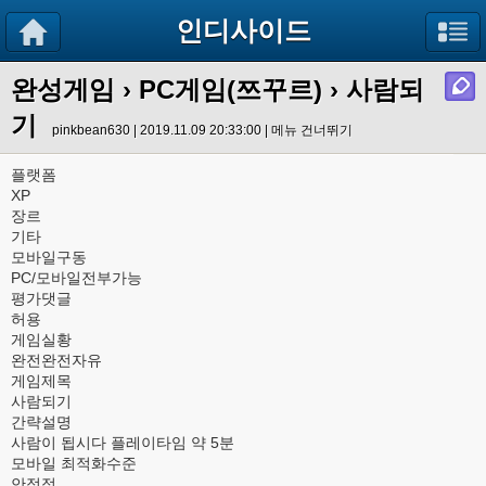
인디사이드
완성게임
›
PC게임(쯔꾸르)
› 사람되
기
pinkbean630 | 2019.11.09 20:33:00 |
메뉴 건너뛰기
플랫폼
XP
장르
기타
모바일구동
PC/모바일전부가능
평가댓글
허용
게임실황
완전완전자유
게임제목
사람되기
간략설명
사람이 됩시다 플레이타임 약 5분
모바일 최적화수준
안정적