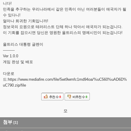
니다!
민족을 추구하는 우리나라에서 같은 민족이 아닌 여러분들이 애국자가 될
수 있다니!
얼마나 희귀한 기회입니까!
정보국의 요원으로 테러리스트 단체 하나 막아서 애국자가 되는겁니다.
이 기회를 잡으시면 당신은 영원한 올트리스의 명예시민이 되는겁니다!
올트리스 대통령 글렌이
----------
Ver 1.0.0
게임 완성 및 배포
다운로
드:
https://www.mediafire.com/file/5wt9wmfc1md94oa/%uC560%uAD6D%
uC790.zip/file
추천 수
0
비추천 수
0
모
첨부
[1]