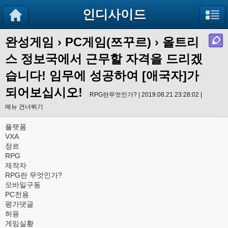
인디사이드
완성게임
›
PC게임(쯔꾸르)
› 올트리
스 정보국에서 근무할 자격을 드리겠
습니다! 임무에 성공하여 [애국자]가
되어보십시오!
RPG란무엇인가? | 2019.08.21 23:28:02 |
메뉴 건너뛰기
플랫폼
VXA
장르
RPG
제작자
RPG란 무엇인가?
모바일구동
PC전용
평가댓글
허용
게임실황