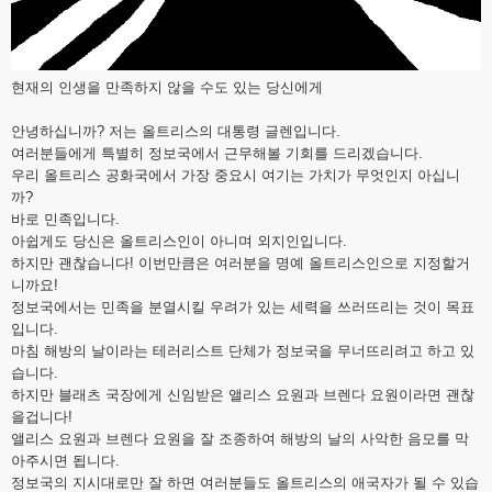
현재의 인생을 만족하지 않을 수도 있는 당신에게
안녕하십니까? 저는 올트리스의 대통령 글렌입니다.
여러분들에게 특별히 정보국에서 근무해볼 기회를 드리겠습니다.
우리 올트리스 공화국에서 가장 중요시 여기는 가치가 무엇인지 아십니
까?
바로 민족입니다.
아쉽게도 당신은 올트리스인이 아니며 외지인입니다.
하지만 괜찮습니다! 이번만큼은 여러분을 명예 올트리스인으로 지정할거
니까요!
정보국에서는 민족을 분열시킬 우려가 있는 세력을 쓰러뜨리는 것이 목표
입니다.
마침 해방의 날이라는 테러리스트 단체가 정보국을 무너뜨리려고 하고 있
습니다.
하지만 블래츠 국장에게 신임받은 앨리스 요원과 브렌다 요원이라면 괜찮
을겁니다!
앨리스 요원과 브렌다 요원을 잘 조종하여 해방의 날의 사악한 음모를 막
아주시면 됩니다.
정보국의 지시대로만 잘 하면 여러분들도 올트리스의 애국자가 될 수 있습