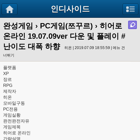
인디사이드
완성게임
›
PC게임(쯔꾸르)
› 히어로
온라인 19.07.09ver 다운 및 플레이 #
난이도 대폭 하향
히온 | 2019.07.09 18:55:59 |
메뉴 건
너뛰기
플랫폼
XP
장르
RPG
제작자
히온
모바일구동
PC전용
게임실황
완전완전자유
게임제목
히어로 온라인
간략설명