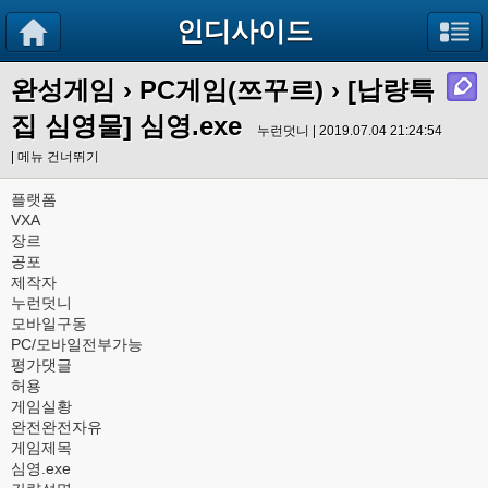
인디사이드
완성게임
›
PC게임(쯔꾸르)
› [납량특
집 심영물] 심영.exe
누런덧니 | 2019.07.04 21:24:54
|
메뉴 건너뛰기
플랫폼
VXA
장르
공포
제작자
누런덧니
모바일구동
PC/모바일전부가능
평가댓글
허용
게임실황
완전완전자유
게임제목
심영.exe