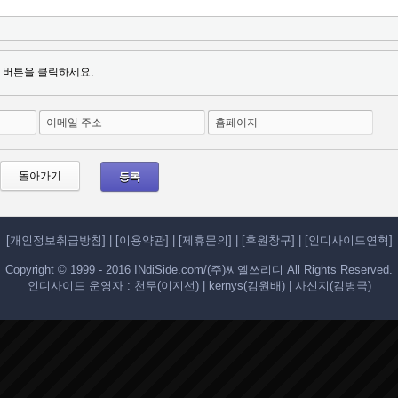
 버튼을 클릭하세요.
이메일 주소
홈페이지
돌아가기
[개인정보취급방침]
|
[이용약관]
|
[제휴문의]
|
[후원창구]
|
[인디사이드연혁]
Copyright © 1999 - 2016 INdiSide.com/(주)씨엘쓰리디 All Rights Reserved.
인디사이드 운영자 : 천무(이지선) | kernys(김원배) | 사신지(김병국)