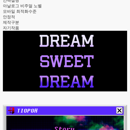
간략설명
아날로그 비주얼 노벨
모바일 최적화수준
안정적
제작구분
자기작품