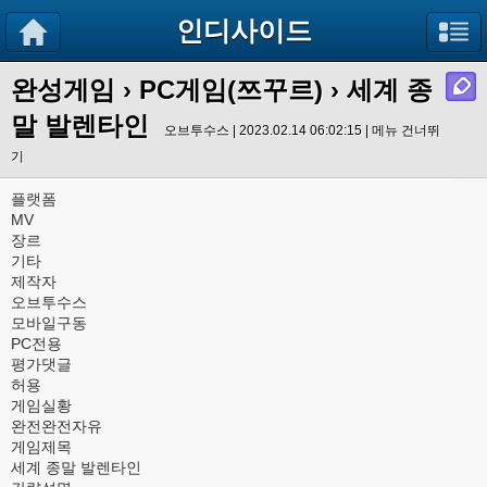
인디사이드
완성게임
›
PC게임(쯔꾸르)
› 세계 종
말 발렌타인
오브투수스 | 2023.02.14 06:02:15 |
메뉴 건너뛰
기
플랫폼
MV
장르
기타
제작자
오브투수스
모바일구동
PC전용
평가댓글
허용
게임실황
완전완전자유
게임제목
세계 종말 발렌타인