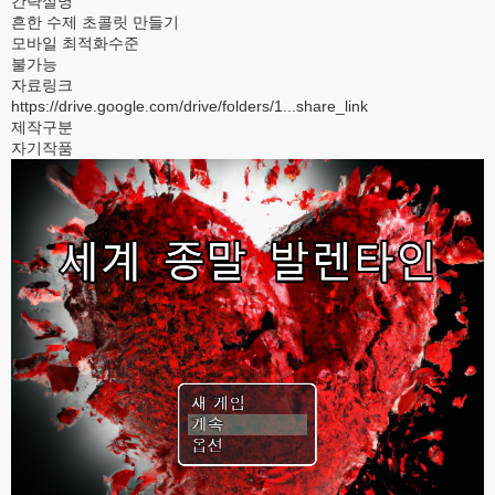
간략설명
흔한 수제 초콜릿 만들기
모바일 최적화수준
불가능
자료링크
https://drive.google.com/drive/folders/1...share_link
제작구분
자기작품