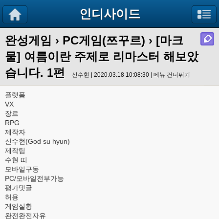
인디사이드
완성게임
›
PC게임(쯔꾸르)
› [마크
물] 여름이란 주제로 리마스터 해보았
습니다. 1편
신수현 | 2020.03.18 10:08:30 |
메뉴 건너뛰기
플랫폼
VX
장르
RPG
제작자
신수현(God su hyun)
제작팀
수현 띠
모바일구동
PC/모바일전부가능
평가댓글
허용
게임실황
완전완전자유