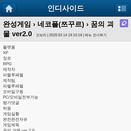
인디사이드
완성게임
›
네코플(쯔꾸르)
› 꿈의 괴
물 ver2.0
갓보리 | 2020.03.14 19:10:18 |
메뉴 건너뛰기
플랫폼
XP
장르
RPG
제작자
피렐루페렐
제작팀
피렐루페렐
모바일구동
PC/모바일전부가능
평가댓글
허용
게임실황
완전완전자유
게임제목
꿈의 괴물 ver 2.0