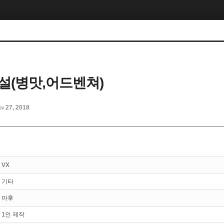
설(병맛,어드벤쳐)
ov 27, 2018
VX
기타
마후
1인 제작