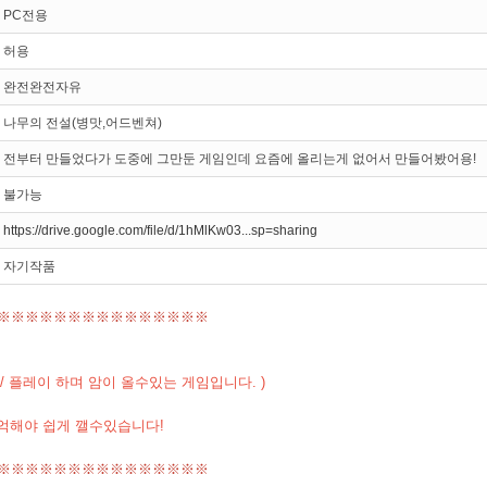
PC전용
허용
완전완전자유
나무의 전설(병맛,어드벤쳐)
전부터 만들었다가 도중에 그만둔 게임인데 요즘에 올리는게 없어서 만들어봤어용!
불가능
https://drive.google.com/file/d/1hMlKw03...sp=sharing
자기작품
※※※※※※※※※※※※※※※
/ 플레이 하며 암이 올수있는 게임입니다. )
억해야 쉽게 깰수있습니다!
※※※※※※※※※※※※※※※