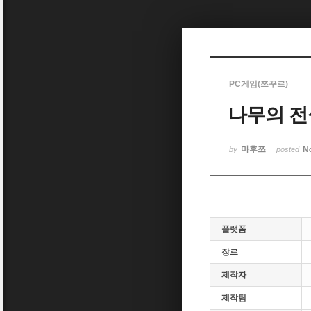
Sketchbook5, 스케치북5
PC게임(쯔꾸르)
나무의 전
Sketchbook5, 스케치북5
마후쯔
N
by
posted
플랫폼
장르
제작자
제작팀