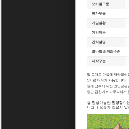
모바일구동
평가댓글
게임실황
게임제목
간략설명
모바일 최적화수준
제작구분
말 그대로 마을에
재앙
말썽
S키로 대쉬가 가능합니다.
원래 점수제 대신 엔딩같은
일단 급한데로 마무리해서 
총 달성가능한 말썽점수는
버그나 오류가 있을시 알