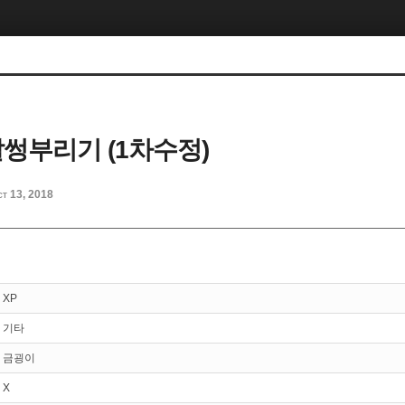
말썽부리기 (1차수정)
ct 13, 2018
XP
기타
금굉이
X