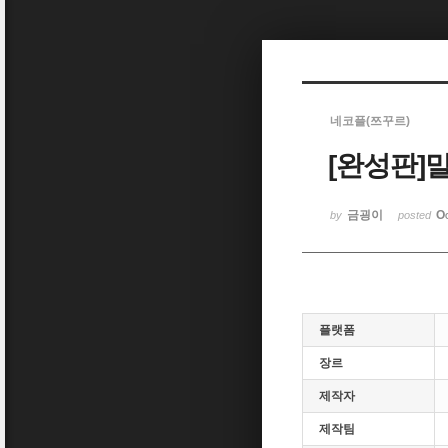
Sketchbook5, 스케치북5
네코플(쯔꾸르)
[완성판]
Sketchbook5, 스케치북5
금굉이
O
by
posted
플랫폼
장르
제작자
제작팀