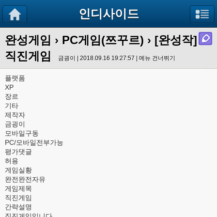
인디사이드
완성게임
›
PC게임(쯔꾸르)
› [완성작]
직진게임
금굉이 | 2018.09.16 19:27:57 |
메뉴 건너뛰기
플랫폼
XP
장르
기타
제작자
금굉이
모바일구동
PC/모바일전부가능
평가댓글
허용
게임실황
완전완전자유
게임제목
직진게임
간략설명
직진게임입니다.