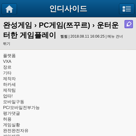
인디사이드
완성게임
›
PC게임(쯔꾸르)
› 운터운
터한 게임플레이
쀏뤫 | 2018.08.11 16:06:25 |
메뉴 건너
뛰기
플랫폼
VXA
장르
기타
제작자
하카세
제작팀
업따!
모바일구동
PC/모바일전부가능
평가댓글
허용
게임실황
완전완전자유