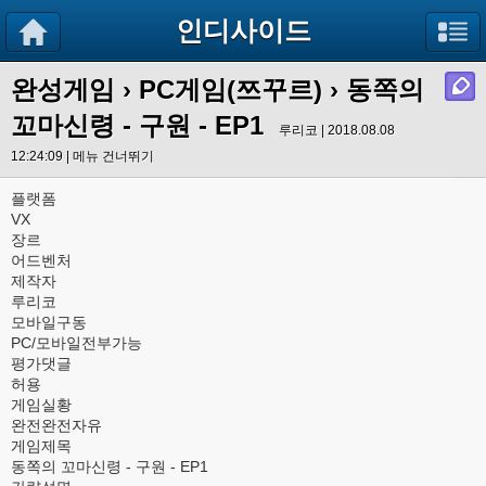
인디사이드
완성게임
›
PC게임(쯔꾸르)
› 동쪽의
꼬마신령 - 구원 - EP1
루리코 | 2018.08.08
12:24:09 |
메뉴 건너뛰기
플랫폼
VX
장르
어드벤처
제작자
루리코
모바일구동
PC/모바일전부가능
평가댓글
허용
게임실황
완전완전자유
게임제목
동쪽의 꼬마신령 - 구원 - EP1