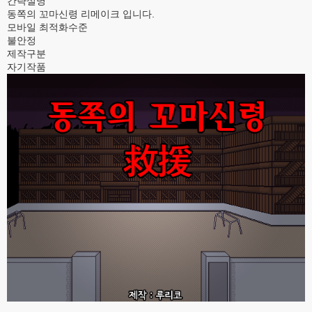
간략설명
동쪽의 꼬마신령 리메이크 입니다.
모바일 최적화수준
불안정
제작구분
자기작품