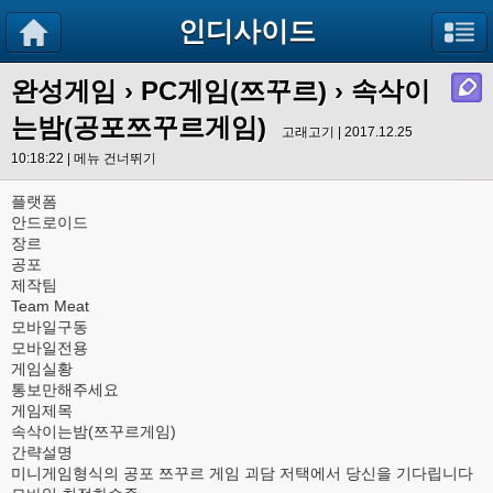
인디사이드
완성게임
›
PC게임(쯔꾸르)
› 속삭이
는밤(공포쯔꾸르게임)
고래고기 | 2017.12.25
10:18:22 |
메뉴 건너뛰기
플랫폼
안드로이드
장르
공포
제작팀
Team Meat
모바일구동
모바일전용
게임실황
통보만해주세요
게임제목
속삭이는밤(쯔꾸르게임)
간략설명
미니게임형식의 공포 쯔꾸르 게임 괴담 저택에서 당신을 기다립니다