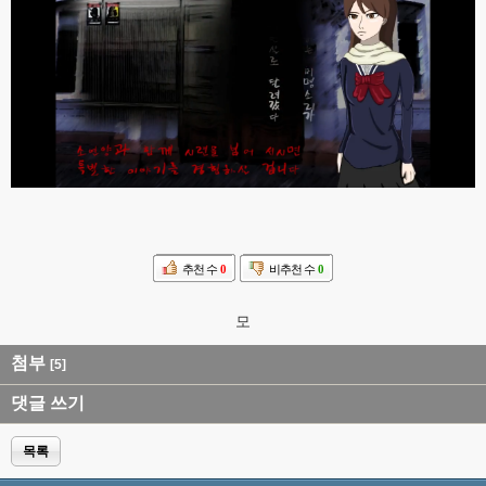
추천 수
0
비추천 수
0
모
첨부
[5]
댓글 쓰기
목록