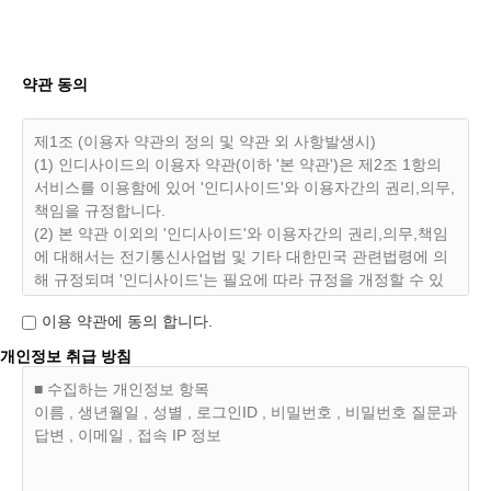
약관 동의
제1조 (이용자 약관의 정의 및 약관 외 사항발생시)
(1) 인디사이드의 이용자 약관(이하 '본 약관')은 제2조 1항의
서비스를 이용함에 있어 '인디사이드'와 이용자간의 권리,의무,
책임을 규정합니다.
(2) 본 약관 이외의 '인디사이드'와 이용자간의 권리,의무,책임
에 대해서는 전기통신사업법 및 기타 대한민국 관련법령에 의
해 규정되며 '인디사이드'는 필요에 따라 규정을 개정할 수 있
으며 이용자는 '인디사이드'가 개정한 약관에 동의하지 않으실
이용 약관에 동의 합니다.
수 있습니다. 동의하지 안으실경우 제10조 3항에 의거 조치할
수 있습니다
개인정보 취급 방침
■ 수집하는 개인정보 항목
제2조 (인디사이드 이용자의 정의)
이름 , 생년월일 , 성별 , 로그인ID , 비밀번호 , 비밀번호 질문과
(1) '인디사이드'는 각종 서비스(이하 '서비스')를 '인디사이
답변 , 이메일 , 접속 IP 정보
드'에 정상적으로 가입을한 회원(이하 '이용자')들에게 제공합
니다.
(2) 이용자는 '인디사이드'에서 제공하는 서비스의 약관에 동의