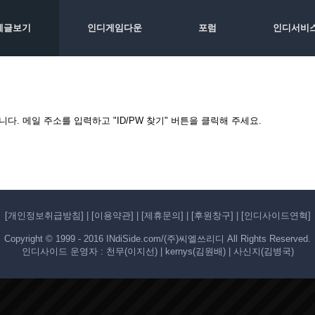
체글보기
인디게임다운
포럼
인디서비
. 메일 주소를 입력하고 "ID/PW 찾기" 버튼을 클릭해 주세요.
[개인정보취급방침]
|
[이용약관]
|
[제휴문의]
|
[후원창구]
|
[인디사이드연혁]
Copyright © 1999 - 2016 INdiSide.com/(주)씨엘쓰리디 All Rights Reserved.
인디사이드 운영자 : 천무(이지선) | kernys(김원배) | 사신지(김병국)