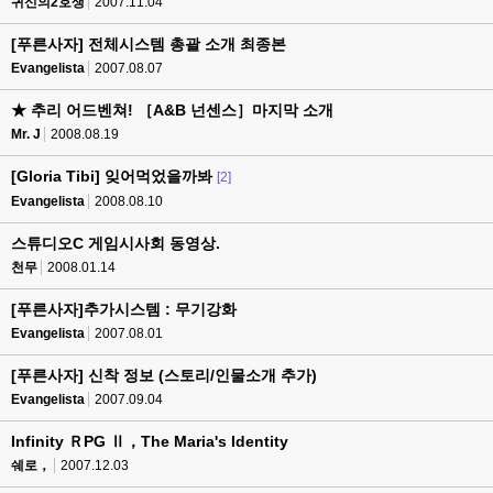
귀신의2호생
2007.11.04
[푸른사자] 전체시스템 총괄 소개 최종본
Evangelista
2007.08.07
★ 추리 어드벤쳐! ［A&B 넌센스］마지막 소개
Mr. J
2008.08.19
[Gloria Tibi] 잊어먹었을까봐
[2]
Evangelista
2008.08.10
스튜디오C 게임시사회 동영상.
천무
2008.01.14
[푸른사자]추가시스템 : 무기강화
Evangelista
2007.08.01
[푸른사자] 신착 정보 (스토리/인물소개 추가)
Evangelista
2007.09.04
Ιnfinity ＲPG Ⅱ，Τhe Μaria's Ιdentity
쉐로，
2007.12.03