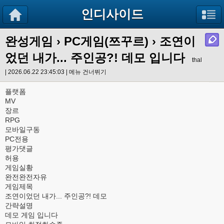
인디사이드
완성게임
›
PC게임(쯔꾸르)
› 조연이
었던 내가... 주인공?! 데모 입니다
thal
| 2026.06.22 23:45:03 |
메뉴 건너뛰기
플랫폼
MV
장르
RPG
모바일구동
PC전용
평가댓글
허용
게임실황
완전완전자유
게임제목
조연이었던 내가... 주인공?! 데모
간략설명
데모 게임 입니다