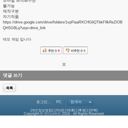
모바일 최적화수준
불가능
제작구분
자기작품
https://drive.google.com/drive/folders/1vpFlaaRXCHG6QTbkF9kReZIOB
QHSG8Lq?usp=drive_link
데모 게임 입니다
추천 수
0
비추천 수
0
모
댓글 쓰기
목록
로그인...
PC
한국어
[개인정보방침]
|
[약관]
|
[제휴]
|
[후원]
|
[연혁]
Copyright ⓒ 인디사이드 2016 - All Rights Reserved.