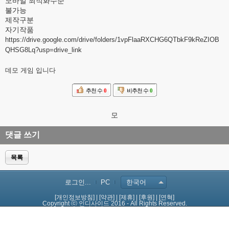
모바일 최적화수준
불가능
제작구분
자기작품
https://drive.google.com/drive/folders/1vpFlaaRXCHG6QTbkF9kReZIOB
QHSG8Lq?usp=drive_link
데모 게임 입니다
추천 수
0
비추천 수
0
모
댓글 쓰기
목록
로그인...
PC
한국어
[개인정보방침]
|
[약관]
|
[제휴]
|
[후원]
|
[연혁]
Copyright ⓒ 인디사이드 2016 - All Rights Reserved.