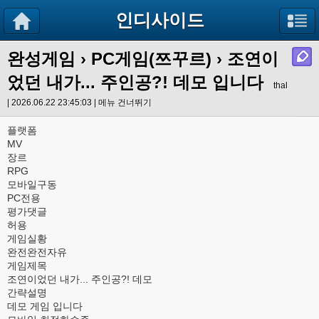
인디사이드
완성게임
›
PC게임(쯔꾸르)
› 조연이
었던 내가... 주인공?! 데모 입니다
thal
| 2026.06.22 23:45:03 |
메뉴 건너뛰기
플랫폼
MV
장르
RPG
모바일구동
PC전용
평가댓글
허용
게임실황
완전완전자유
게임제목
조연이었던 내가... 주인공?! 데모
간략설명
데모 게임 입니다