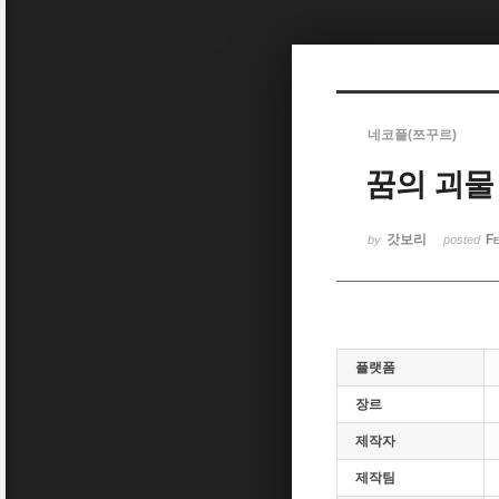
Sketchbook5, 스케치북5
네코플(쯔꾸르)
꿈의 괴물 v
Sketchbook5, 스케치북5
갓보리
Fe
by
posted
플랫폼
장르
제작자
제작팀