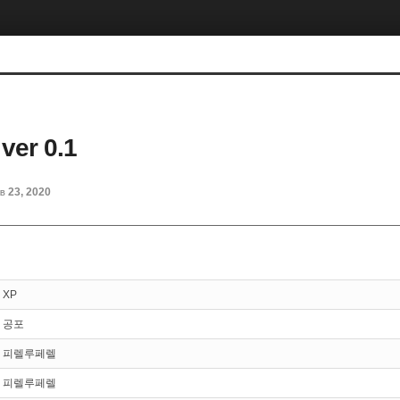
er 0.1
b 23, 2020
XP
공포
피렐루페렐
피렐루페렐