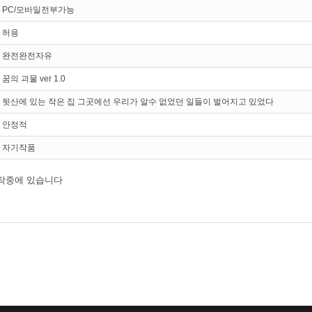
PC/모바일전부가능
허용
완전완전자유
꿈의 괴물 ver 1.0
뒷산에 있는 작은 집 그곳에선 우리가 알수 없었던 일들이 벌어지고 있었다
안정적
자기작품
제작중에 있습니다