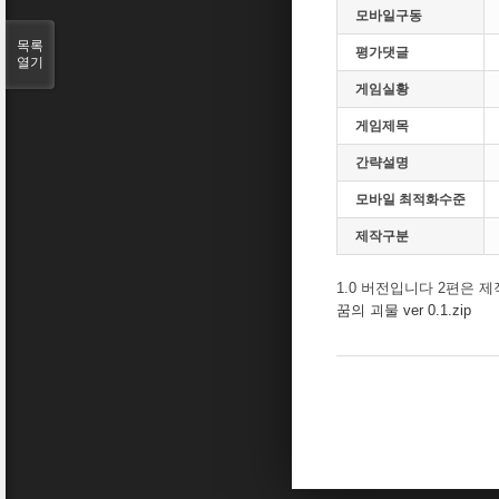
모바일구동
목록
평가댓글
열기
게임실황
게임제목
간략설명
모바일 최적화수준
제작구분
1.0 버전입니다 2편은 
꿈의 괴물 ver 0.1.zip