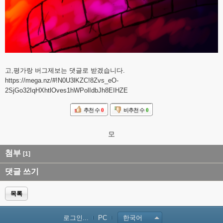
고,평가랑 버그제보는 댓글로 받겠습니다.
https://mega.nz/#!N0U3lKZC!8Zvs_eO-
2SjGo32IqHXhtlOves1hWPolIdbJh8EIHZE
추천 수
0
비추천 수
0
모
첨부
[1]
댓글 쓰기
목록
로그인...
PC
한국어