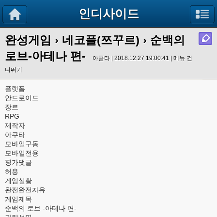
인디사이드
완성게임
›
네코플(쯔꾸르)
› 순백의
로브-아테나 편-
아골타 | 2018.12.27 19:00:41 |
메뉴 건
너뛰기
플랫폼
안드로이드
장르
RPG
제작자
아쿠타
모바일구동
모바일전용
평가댓글
허용
게임실황
완전완전자유
게임제목
순백의 로브 -아테나 편-