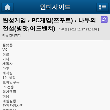
인디사이드
완성게임
›
PC게임(쯔꾸르)
› 나무의
전설(병맛,어드벤쳐)
마후쯔 | 2018.11.27 23:58:09 |
메뉴 건너뛰기
플랫폼
VX
장르
기타
제작자
마후
제작팀
1인 제작
모바일구동
PC전용
평가댓글
허용
게임실황
완전완전자유