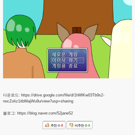
다운로드: https://drive.google.com/file/d/1hMlKw03Tb9s2-
nocZoIiz1itbMajWu9u/view?usp=sharing
블로그: https://blog.naver.com/52jane52
추천 수
0
비추천 수
0