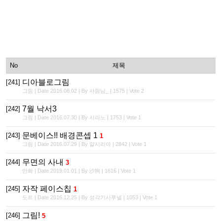
No
제목
디아블로그림
[241]
그림 | Date 2016.08.02 | By 사람님_ | 1575 | Vote 2
7월 낙서3
[242]
그림 | Date 2016.07.30 | By 시라노 | 1753 | Vote 1
문베이스!! 배경콘셉 1
[243]
1
그림 | Date 2016.07.29 | By 알시리아 | 2842 | Vote 1
무면의 사내
[244]
3
만화 | Date 2019.01.01 | By 沙狗 | 1616 | Vote 1
자작 페이스칩
[245]
1
도트 | Date 2016.12.25 | By 성각기사루넬 | 1053 | Vote 1
그림!
[246]
5