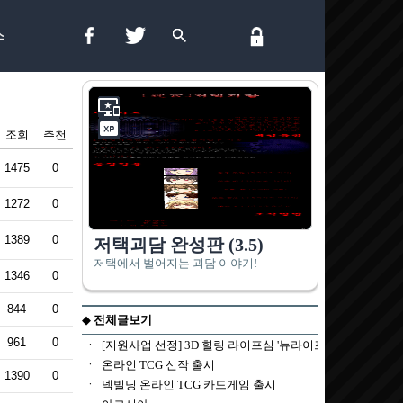
스
조회
추천
1475
0
1272
0
1389
0
1346
0
844
0
961
0
1390
0