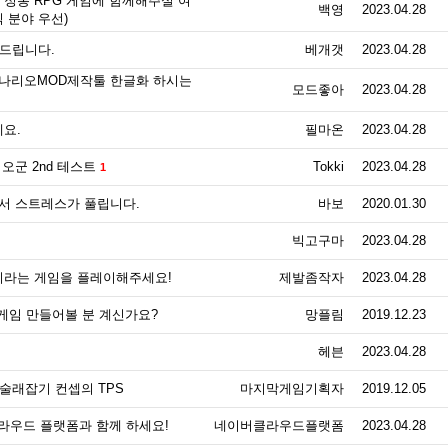
정통 RPG 게임에 함께해주실 여
백영
2023.04.28
 분야 우선)
 드립니다.
베개갯
2023.04.28
시나리오MOD제작툴 한글화 하시는
모드좋아
2023.04.28
요.
필마온
2023.04.28
니오군 2nd 테스트
Tokki
2023.04.28
1
순해서 스트레스가 풀립니다.
바보
2020.01.30
빅고구마
2023.04.28
출'이라는 게임을 플레이해주세요!
제발좀작자
2023.04.28
임 만들어볼 분 계신가요?
망플림
2019.12.23
헤븐
2023.04.28
]술래잡기 컨셉의 TPS
마지막게임기획자
2019.12.05
버 클라우드 플랫폼과 함께 하세요!
네이버클라우드플랫폼
2023.04.28