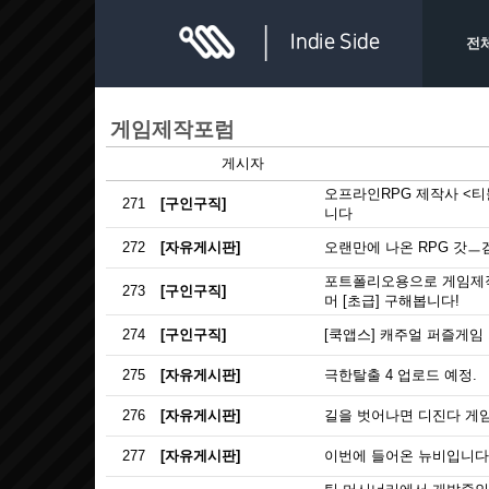
전
게임제작포럼
게시자
오프라인RPG 제작사 <
271
[구인구직]
니다
272
[자유게시판]
오랜만에 나온 RPG 갓ㅡ겜
포트폴리오용으로 게임제작
273
[구인구직]
머 [초급] 구해봅니다!
274
[구인구직]
[쿡앱스] 캐주얼 퍼즐게임
275
[자유게시판]
극한탈출 4 업로드 예정.
276
[자유게시판]
길을 벗어나면 디진다 게
277
[자유게시판]
이번에 들어온 뉴비입니다.