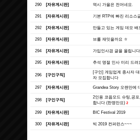
290
[자유게시판]
역시 가을은 전어네요.
291
[자유게시판]
기본 RTP에 빠진 리소스
292
[자유게시판]
만들고 있는 게임 데모 배
293
[자유게시판]
브롤 재밋을까요 ㅎ
294
[자유게시판]
가입인사겸 글을 올립니다
295
[자유게시판]
추석 명절 인사 미리 드려
[구인] 게임업계 종사자 
296
[구인구직]
자 모집합니다
297
[자유게시판]
Grandea Story 오랜만에
2인용 코옵모드 슈팅,공포
298
[구인구직]
합니다 (한명만요)
2
299
[자유게시판]
BIC Festival 2019
300
[자유게시판]
빅 2019 컨퍼런스~~~