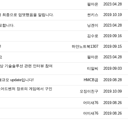
필마온
2023.04.28
글 최종으로 업뎃했음을 알립니다.
썬키스
2019.10.19
포합니다.
닝겐이
2023.04.28
김수로
2019.09.16
!
하얀노트북1307
2019.09.15
요
필마온
2023.04.28
대상 기술솔루션 관련 인터뷰 참여
티알씨
2019.09.03
 대규모 update입니다!
HMCB곰
2019.08.28
,어드벤처 장르의 게임에서 구인
오징이친구
2019.10.09
어미새76
2019.08.26
어미새76
2019.08.26