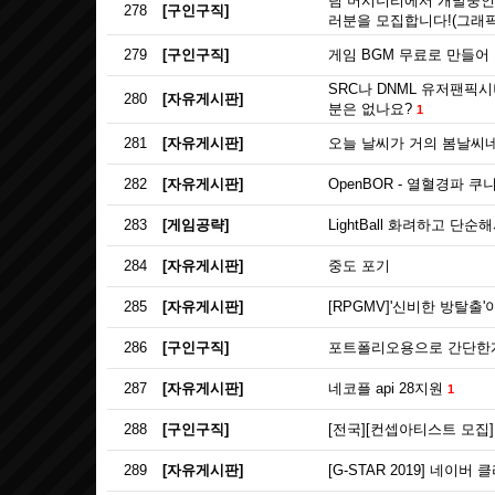
팀 머시너리에서 개발중인 
278
[구인구직]
러분을 모집합니다!(그래픽
279
[구인구직]
게임 BGM 무료로 만들어
SRC나 DNML 유저팬픽
280
[자유게시판]
분은 없나요?
1
281
[자유게시판]
오늘 날씨가 거의 봄날씨네
282
[자유게시판]
OpenBOR - 열혈경파 쿠
283
[게임공략]
LightBall 화려하고 단
284
[자유게시판]
중도 포기
285
[자유게시판]
[RPGMV]'신비한 방탈
286
[구인구직]
포트폴리오용으로 간단한게
287
[자유게시판]
네코플 api 28지원
1
288
[구인구직]
[전국][컨셉아티스트 모집
289
[자유게시판]
[G-STAR 2019] 네이