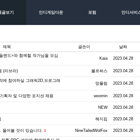
체글보기
인디게임다운
포럼
인디서비
제목
글쓴이
날짜
티들랜드>와 함께할 작가님을 모십
Kaia
2023.04.28
 (리브라)
불르싸스
2023.04.28
에 참여하실 그래픽2D,프로그래
망플림
2023.04.28
 기획자 및 다양한 포지션 채용
woomin
2023.04.28
NEW
2023.04.28
임
헤지킴
2023.04.28
 물어볼 것이 있습니다.
NineTailedWolFox
2023.04.28
1