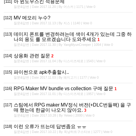
아 윈도우스킨 적용문제
[111]
질문&답변 | Date 2017.11.20 | By 어스커 | 1171 | Vote 0
MV 메모리 누수?
[112]
질문&답변 | Date 2017.11.13 | By 지스 | 1140 | Vote 0
데미지 폰트를 변경하려는데 색이 4개가 있는데 그중 하
[113]
나의 용도 를 모르겠습니다 도와주세요
1
질문&답변 | Date 2017.11.30 | By YangMyunCreeper | 1054 | Vote 0
상용화 관련 질문
[114]
2
질문&답변 | Date 2017.11.04 | By 디스이즈제로 | 1543 | Vote 0
파이썬으로 apk추출할시..
[115]
질문&답변 | Date 2017.11.03 | By 돼지고기 | 1177 | Vote 0
RPG Maker MV bundle vs collection 구매 질문
[116]
1
질문&답변 | Date 2017.11.01 | By 디스이즈제로 | 1957 | Vote 0
스팀에서 RPG maker MV정식 버전(+DLC번들팩) 을 구
[117]
매 했는데 한글이 나오지 않아요.
3
질문&답변 | Date 2017.10.28 | By Yetwo | 2000 | Vote 0
이런 오류가 뜨는데 답변좀요 ㅠㅠ
[118]
질문&답변 | Date 2017.10.22 | By 옥냥하트구스타브 | 1277 | Vote 0