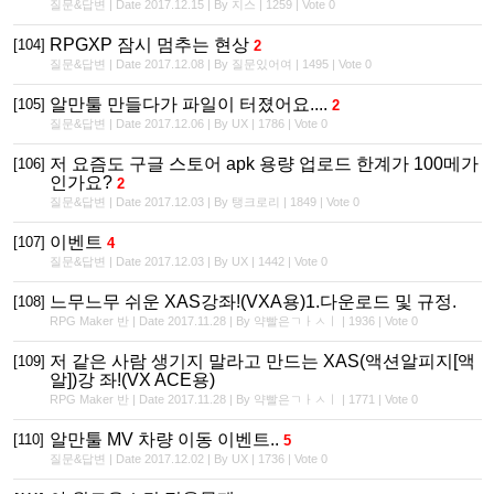
질문&답변 | Date 2017.12.15 | By 지스 | 1259 | Vote 0
RPGXP 잠시 멈추는 현상
[104]
2
질문&답변 | Date 2017.12.08 | By 질문있어여 | 1495 | Vote 0
알만툴 만들다가 파일이 터졌어요....
[105]
2
질문&답변 | Date 2017.12.06 | By UX | 1786 | Vote 0
저 요즘도 구글 스토어 apk 용량 업로드 한계가 100메가
[106]
인가요?
2
질문&답변 | Date 2017.12.03 | By 탱크로리 | 1849 | Vote 0
이벤트
[107]
4
질문&답변 | Date 2017.12.03 | By UX | 1442 | Vote 0
느무느무 쉬운 XAS강좌!(VXA용)1.다운로드 및 규정.
[108]
RPG Maker 반 | Date 2017.11.28 | By 약빨은ㄱㅏㅅㅣ | 1936 | Vote 0
저 같은 사람 생기지 말라고 만드는 XAS(액션알피지[액
[109]
알])강 좌!(VX ACE용)
RPG Maker 반 | Date 2017.11.28 | By 약빨은ㄱㅏㅅㅣ | 1771 | Vote 0
알만툴 MV 차량 이동 이벤트..
[110]
5
질문&답변 | Date 2017.12.02 | By UX | 1736 | Vote 0