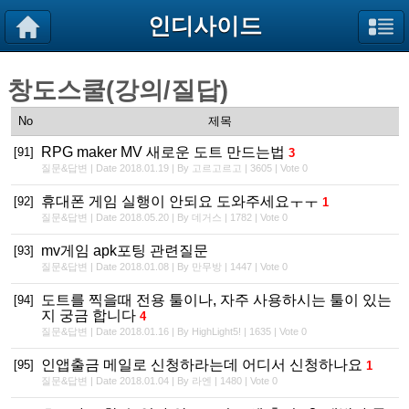
인디사이드
창도스쿨(강의/질답)
No
제목
RPG maker MV 새로운 도트 만드는법
[91]
3
질문&답변 | Date 2018.01.19 | By 고르고르고 | 3605 | Vote 0
휴대폰 게임 실행이 안되요 도와주세요ㅜㅜ
[92]
1
질문&답변 | Date 2018.05.20 | By 데거스 | 1782 | Vote 0
mv게임 apk포팅 관련질문
[93]
질문&답변 | Date 2018.01.08 | By 만무방 | 1447 | Vote 0
도트를 찍을때 전용 툴이나, 자주 사용하시는 툴이 있는
[94]
지 궁금 합니다
4
질문&답변 | Date 2018.01.16 | By HighLight5! | 1635 | Vote 0
인앱출금 메일로 신청하라는데 어디서 신청하나요
[95]
1
질문&답변 | Date 2018.01.04 | By 라엔 | 1480 | Vote 0